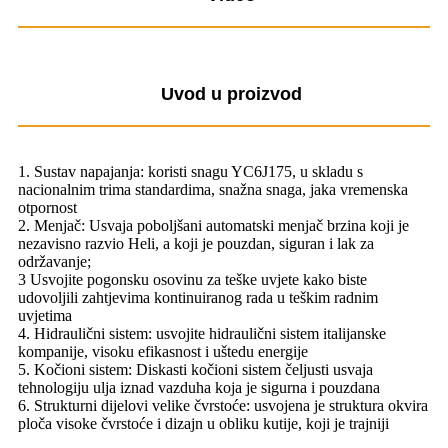
Uvod u proizvod
1. Sustav napajanja: koristi snagu YC6J175, u skladu s
nacionalnim trima standardima, snažna snaga, jaka vremenska
otpornost
2. Menjač: Usvaja poboljšani automatski menjač brzina koji je
nezavisno razvio Heli, a koji je pouzdan, siguran i lak za
održavanje;
3 Usvojite pogonsku osovinu za teške uvjete kako biste
udovoljili zahtjevima kontinuiranog rada u teškim radnim
uvjetima
4. Hidraulični sistem: usvojite hidraulični sistem italijanske
kompanije, visoku efikasnost i uštedu energije
5. Kočioni sistem: Diskasti kočioni sistem čeljusti usvaja
tehnologiju ulja iznad vazduha koja je sigurna i pouzdana
6. Strukturni dijelovi velike čvrstoće: usvojena je struktura okvira
ploča visoke čvrstoće i dizajn u obliku kutije, koji je trajniji