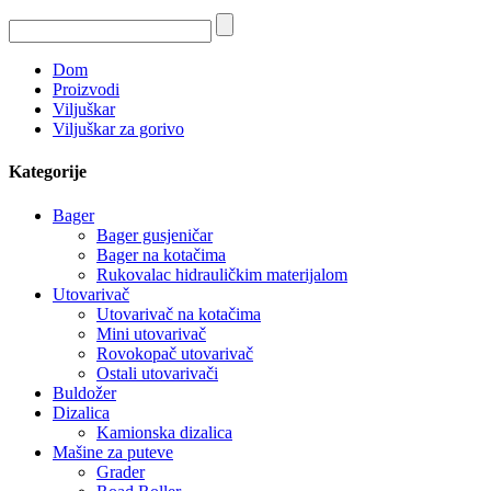
Dom
Proizvodi
Viljuškar
Viljuškar za gorivo
Kategorije
Bager
Bager gusjeničar
Bager na kotačima
Rukovalac hidrauličkim materijalom
Utovarivač
Utovarivač na kotačima
Mini utovarivač
Rovokopač utovarivač
Ostali utovarivači
Buldožer
Dizalica
Kamionska dizalica
Mašine za puteve
Grader