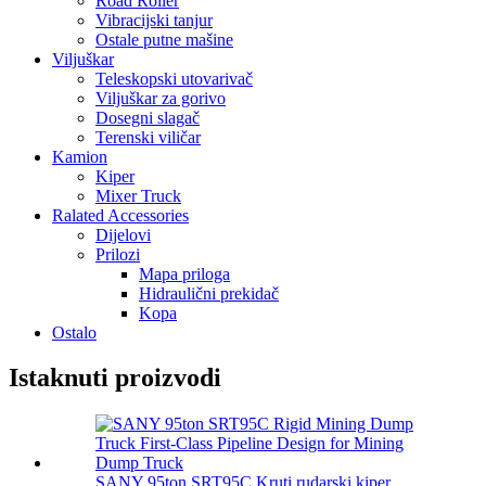
Road Roller
Vibracijski tanjur
Ostale putne mašine
Viljuškar
Teleskopski utovarivač
Viljuškar za gorivo
Dosegni slagač
Terenski viličar
Kamion
Kiper
Mixer Truck
Ralated Accessories
Dijelovi
Prilozi
Mapa priloga
Hidraulični prekidač
Kopa
Ostalo
Istaknuti proizvodi
SANY 95ton SRT95C Kruti rudarski kiper