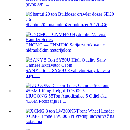
prvoklasni ...
Shantui 20 tona buldožer buldožer SD20-C6
CNCMC — CNMH40 Serija za rukovanje
hidrauličkim materijalom
SANY 5 tona SY50U Kvalitetni Sany kineski
bager ...
LIUGONG 55Ton Autodizalica 5 Odjeljaka
45.6M Podizanje H ...
XCMG 3 tone LW300KN Prednji utovarivač na
kotačima