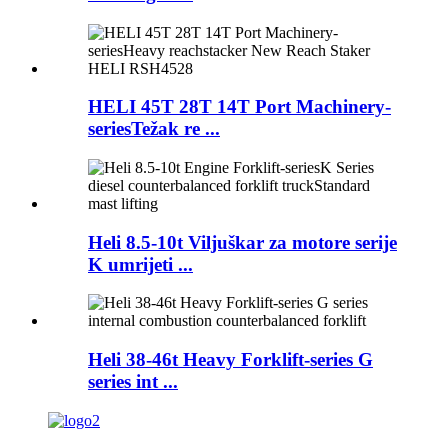
HELI 45T 28T 14T Port Machinery-
seriesTežak re ...
Heli 8.5-10t Viljuškar za motore serije
K umrijeti ...
Heli 38-46t Heavy Forklift-series G
series int ...