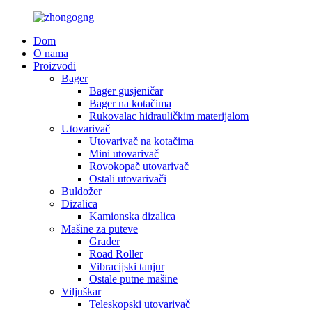
Dom
O nama
Proizvodi
Bager
Bager gusjeničar
Bager na kotačima
Rukovalac hidrauličkim materijalom
Utovarivač
Utovarivač na kotačima
Mini utovarivač
Rovokopač utovarivač
Ostali utovarivači
Buldožer
Dizalica
Kamionska dizalica
Mašine za puteve
Grader
Road Roller
Vibracijski tanjur
Ostale putne mašine
Viljuškar
Teleskopski utovarivač