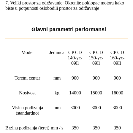
7. Veliki prostor za održavanje: Okrenite poklopac motora kako
biste u potpunosti oslobodili prostor za održavanje
Glavni parametri performansi
Model
Jedinica
CP CD
CP CD
CP CD
140-yc-
150-yc-
160-yc-
09Il
09Il
09Il
Teretni centar
mm
900
900
900
Nosivost
kg
14000
15000
16000
Visina podizanja
mm
3000
3000
3000
(standardno)
Brzina podizanja (teret)
mm / s
350
350
350