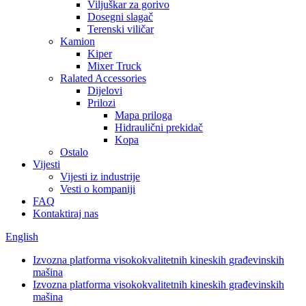
Viljuškar za gorivo
Dosegni slagač
Terenski viličar
Kamion
Kiper
Mixer Truck
Ralated Accessories
Dijelovi
Prilozi
Mapa priloga
Hidraulični prekidač
Kopa
Ostalo
Vijesti
Vijesti iz industrije
Vesti o kompaniji
FAQ
Kontaktiraj nas
English
Izvozna platforma visokokvalitetnih kineskih građevinskih
mašina
Izvozna platforma visokokvalitetnih kineskih građevinskih
mašina