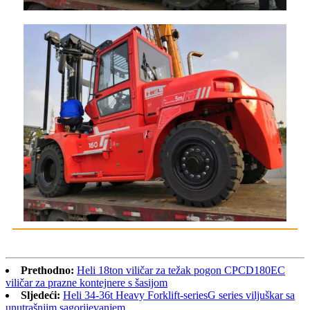
Prethodno:
Heli 18ton viličar za težak pogon CPCD180EC
viličar za prazne kontejnere s šasijom
Sljedeći:
Heli 34-36t Heavy Forklift-seriesG series viljuškar sa
unutrašnjim sagorijevanjem